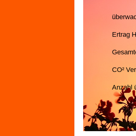
überwac
Ertrag 
Gesamte
CO² Ve
Anzahl 